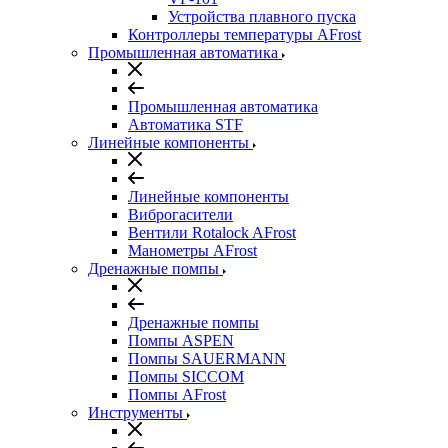
Устройства плавного пуска
Контроллеры температуры AFrost
Промышленная автоматика
Промышленная автоматика
Автоматика STF
Линейные компоненты
Линейные компоненты
Виброгасители
Вентили Rotalock AFrost
Манометры AFrost
Дренажные помпы
Дренажные помпы
Помпы ASPEN
Помпы SAUERMANN
Помпы SICCOM
Помпы AFrost
Инструменты