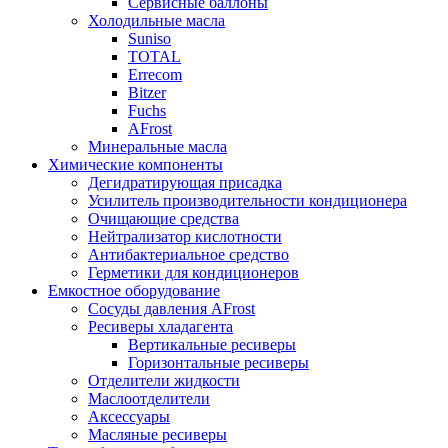
Сервисные баллоны
Холодильные масла
Suniso
TOTAL
Errecom
Bitzer
Fuchs
AFrost
Минеральные масла
Химические компоненты
Дегидратирующая присадка
Усилитель производительности кондиционера
Очищающие средства
Нейтрализатор кислотности
Антибактериальное средство
Герметики для кондиционеров
Емкостное оборудование
Сосуды давления AFrost
Ресиверы хладагента
Вертикальные ресиверы
Горизонтальные ресиверы
Отделители жидкости
Маслоотделители
Аксессуары
Масляные ресиверы