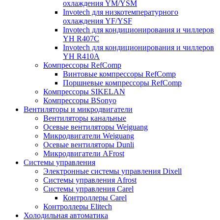
охлаждения YM/YSM
Invotech для низкотемпературного
охлаждения YF/YSF
Invotech для кондиционирования и чиллеров
YH R407C
Invotech для кондиционирования и чиллеров
YH R410A
Компрессоры RefComp
Винтовые компрессоры RefComp
Поршневые компрессоры RefComp
Компрессоры SIKELAN
Компрессоры BSonyo
Вентиляторы и микродвигатели
Вентиляторы канальные
Осевые вентиляторы Weiguang
Микродвигатели Weiguang
Осевые вентиляторы Dunli
Микродвигатели AFrost
Системы управления
Электронные системы управления Dixell
Системы управления Afrost
Системы управления Carel
Контроллеры Carel
Контроллеры Elitech
Холодильная автоматика