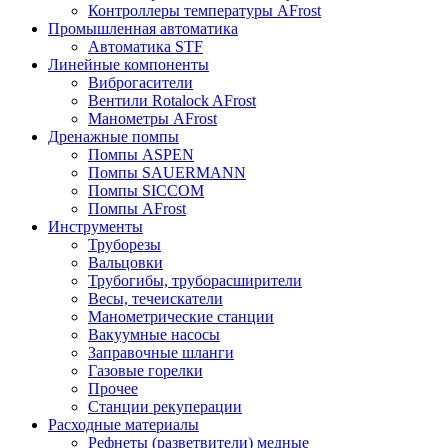
Контроллеры температуры AFrost
Промышленная автоматика
Автоматика STF
Линейные компоненты
Виброгасители
Вентили Rotalock AFrost
Манометры AFrost
Дренажные помпы
Помпы ASPEN
Помпы SAUERMANN
Помпы SICCOM
Помпы AFrost
Инструменты
Труборезы
Вальцовки
Трубогибы, труборасширители
Весы, течеискатели
Манометрические станции
Вакуумные насосы
Заправочные шланги
Газовые горелки
Прочее
Станции рекуперации
Расходные материалы
Рефнеты (разветвители) медные