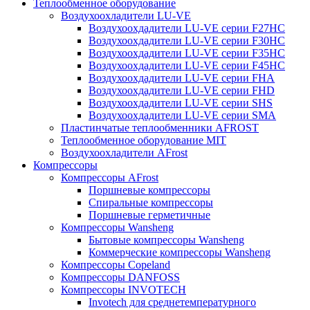
Теплообменное оборудование
Воздухоохладители LU-VE
Воздухоохдадители LU-VE серии F27HC
Воздухоохдадители LU-VE серии F30HC
Воздухоохдадители LU-VE серии F35HC
Воздухоохдадители LU-VE серии F45HC
Воздухоохдадители LU-VE серии FHA
Воздухоохдадители LU-VE серии FHD
Воздухоохдадители LU-VE серии SHS
Воздухоохдадители LU-VE серии SMA
Пластинчатые теплообменники AFROST
Теплообменное оборудование MIT
Воздухоохладители AFrost
Компрессоры
Компрессоры AFrost
Поршневые компрессоры
Спиральные компрессоры
Поршневые герметичные
Компрессоры Wansheng
Бытовые компрессоры Wansheng
Коммерческие компрессоры Wansheng
Компрессоры Copeland
Компрессоры DANFOSS
Компрессоры INVOTECH
Invotech для среднетемпературного