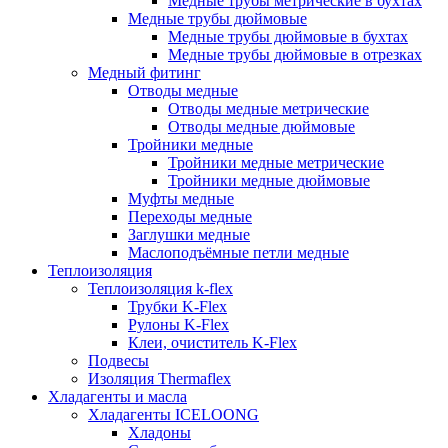
Медные трубы метрические в бухтах
Медные трубы дюймовые
Медные трубы дюймовые в бухтах
Медные трубы дюймовые в отрезках
Медный фитинг
Отводы медные
Отводы медные метрические
Отводы медные дюймовые
Тройники медные
Тройники медные метрические
Тройники медные дюймовые
Муфты медные
Переходы медные
Заглушки медные
Маслоподъёмные петли медные
Теплоизоляция
Теплоизоляция k-flex
Трубки K-Flex
Рулоны K-Flex
Клеи, очиститель K-Flex
Подвесы
Изоляция Thermaflex
Хладагенты и масла
Хладагенты ICELOONG
Хладоны