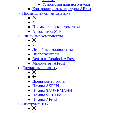
Устройства плавного пуска
Контроллеры температуры AFrost
Промышленная автоматика
Промышленная автоматика
Автоматика STF
Линейные компоненты
Линейные компоненты
Виброгасители
Вентили Rotalock AFrost
Манометры AFrost
Дренажные помпы
Дренажные помпы
Помпы ASPEN
Помпы SAUERMANN
Помпы SICCOM
Помпы AFrost
Инструменты