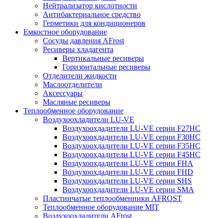
Нейтрализатор кислотности
Антибактериальное средство
Герметики для кондиционеров
Емкостное оборудование
Сосуды давления AFrost
Ресиверы хладагента
Вертикальные ресиверы
Горизонтальные ресиверы
Отделители жидкости
Маслоотделители
Аксессуары
Масляные ресиверы
Теплообменное оборудование
Воздухоохладители LU-VE
Воздухоохдадители LU-VE серии F27HC
Воздухоохдадители LU-VE серии F30HC
Воздухоохдадители LU-VE серии F35HC
Воздухоохдадители LU-VE серии F45HC
Воздухоохдадители LU-VE серии FHA
Воздухоохдадители LU-VE серии FHD
Воздухоохдадители LU-VE серии SHS
Воздухоохдадители LU-VE серии SMA
Пластинчатые теплообменники AFROST
Теплообменное оборудование MIT
Воздухоохладители AFrost