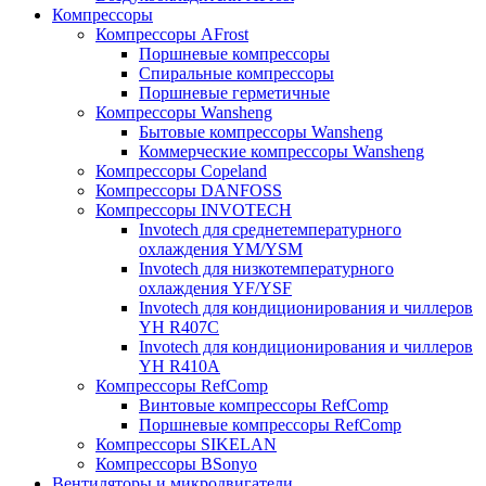
Компрессоры
Компрессоры AFrost
Поршневые компрессоры
Спиральные компрессоры
Поршневые герметичные
Компрессоры Wansheng
Бытовые компрессоры Wansheng
Коммерческие компрессоры Wansheng
Компрессоры Copeland
Компрессоры DANFOSS
Компрессоры INVOTECH
Invotech для среднетемпературного
охлаждения YM/YSM
Invotech для низкотемпературного
охлаждения YF/YSF
Invotech для кондиционирования и чиллеров
YH R407C
Invotech для кондиционирования и чиллеров
YH R410A
Компрессоры RefComp
Винтовые компрессоры RefComp
Поршневые компрессоры RefComp
Компрессоры SIKELAN
Компрессоры BSonyo
Вентиляторы и микродвигатели