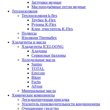
Заглушки медные
Маслоподъёмные петли медные
Теплоизоляция
Теплоизоляция k-flex
Трубки K-Flex
Рулоны K-Flex
Клеи, очиститель K-Flex
Подвесы
Изоляция Thermaflex
Хладагенты и масла
Хладагенты ICELOONG
Хладоны
Сервисные баллоны
Холодильные масла
Suniso
TOTAL
Errecom
Bitzer
Fuchs
AFrost
Минеральные масла
Химические компоненты
Дегидратирующая присадка
Усилитель производительности кондиционера
Очищающие средства