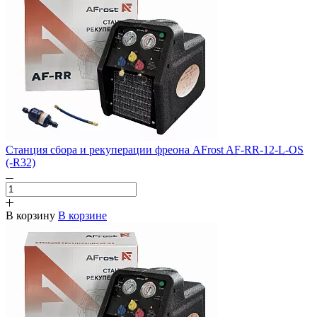
Станция сбора и рекуперации фреона AFrost AF-RR-12-L-OS
(-R32)
В корзину
В корзине