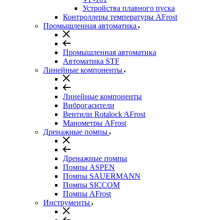
Устройства плавного пуска
Контроллеры температуры AFrost
Промышленная автоматика
Промышленная автоматика
Автоматика STF
Линейные компоненты
Линейные компоненты
Виброгасители
Вентили Rotalock AFrost
Манометры AFrost
Дренажные помпы
Дренажные помпы
Помпы ASPEN
Помпы SAUERMANN
Помпы SICCOM
Помпы AFrost
Инструменты