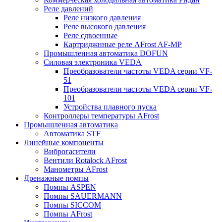
Реле давлений
Реле низкого давления
Реле высокого давления
Реле сдвоенные
Картриджнные реле AFrost AF-MP
Промышленная автоматика DOFUN
Силовая электроника VEDA
Преобразователи частоты VEDA серии VF-
51
Преобразователи частоты VEDA серии VF-
101
Устройства плавного пуска
Контроллеры температуры AFrost
Промышленная автоматика
Автоматика STF
Линейные компоненты
Виброгасители
Вентили Rotalock AFrost
Манометры AFrost
Дренажные помпы
Помпы ASPEN
Помпы SAUERMANN
Помпы SICCOM
Помпы AFrost