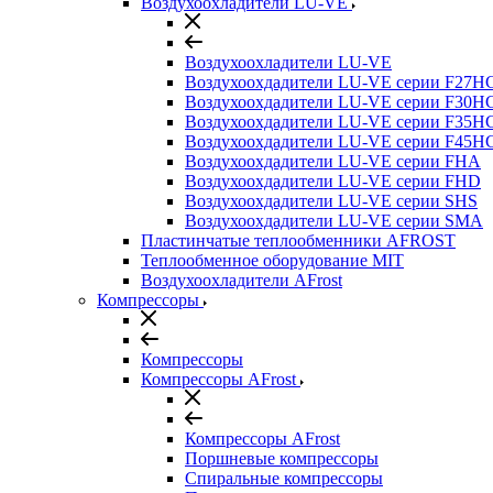
Воздухоохладители LU-VE
Воздухоохладители LU-VE
Воздухоохдадители LU-VE серии F27H
Воздухоохдадители LU-VE серии F30H
Воздухоохдадители LU-VE серии F35H
Воздухоохдадители LU-VE серии F45H
Воздухоохдадители LU-VE серии FHA
Воздухоохдадители LU-VE серии FHD
Воздухоохдадители LU-VE серии SHS
Воздухоохдадители LU-VE серии SMA
Пластинчатые теплообменники AFROST
Теплообменное оборудование MIT
Воздухоохладители AFrost
Компрессоры
Компрессоры
Компрессоры AFrost
Компрессоры AFrost
Поршневые компрессоры
Спиральные компрессоры