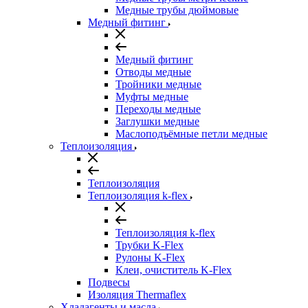
Медные трубы дюймовые
Медный фитинг
Медный фитинг
Отводы медные
Тройники медные
Муфты медные
Переходы медные
Заглушки медные
Маслоподъёмные петли медные
Теплоизоляция
Теплоизоляция
Теплоизоляция k-flex
Теплоизоляция k-flex
Трубки K-Flex
Рулоны K-Flex
Клеи, очиститель K-Flex
Подвесы
Изоляция Thermaflex
Хладагенты и масла