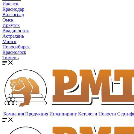
Ижевск
Краснодар
Волгоград
Омск
Иркутск
Владивосток
Астрахань
Минск
Новосибирск
Красноярск
Тюмень
Компания
Продукция
Инжиниринг
Каталоги
Новости
Сертиф