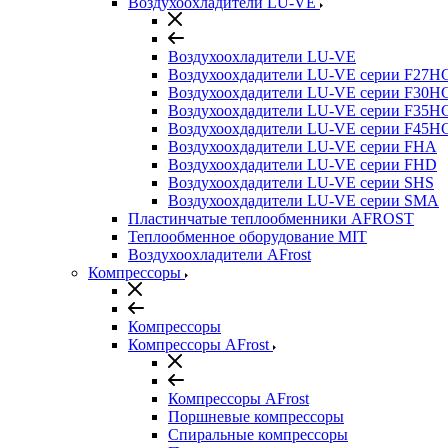
Воздухоохладители LU-VE
Воздухоохладители LU-VE
Воздухоохдадители LU-VE серии F27H
Воздухоохдадители LU-VE серии F30H
Воздухоохдадители LU-VE серии F35H
Воздухоохдадители LU-VE серии F45H
Воздухоохдадители LU-VE серии FHA
Воздухоохдадители LU-VE серии FHD
Воздухоохдадители LU-VE серии SHS
Воздухоохдадители LU-VE серии SMA
Пластинчатые теплообменники AFROST
Теплообменное оборудование MIT
Воздухоохладители AFrost
Компрессоры
Компрессоры
Компрессоры AFrost
Компрессоры AFrost
Поршневые компрессоры
Спиральные компрессоры