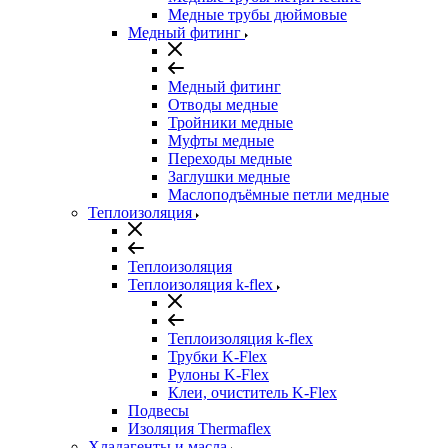
Медные трубы дюймовые
Медный фитинг
Медный фитинг
Отводы медные
Тройники медные
Муфты медные
Переходы медные
Заглушки медные
Маслоподъёмные петли медные
Теплоизоляция
Теплоизоляция
Теплоизоляция k-flex
Теплоизоляция k-flex
Трубки K-Flex
Рулоны K-Flex
Клеи, очиститель K-Flex
Подвесы
Изоляция Thermaflex
Хладагенты и масла