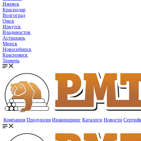
Ижевск
Краснодар
Волгоград
Омск
Иркутск
Владивосток
Астрахань
Минск
Новосибирск
Красноярск
Тюмень
Компания
Продукция
Инжиниринг
Каталоги
Новости
Сертиф