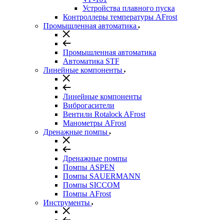
Устройства плавного пуска
Контроллеры температуры AFrost
Промышленная автоматика
Промышленная автоматика
Автоматика STF
Линейные компоненты
Линейные компоненты
Виброгасители
Вентили Rotalock AFrost
Манометры AFrost
Дренажные помпы
Дренажные помпы
Помпы ASPEN
Помпы SAUERMANN
Помпы SICCOM
Помпы AFrost
Инструменты