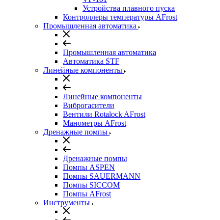
Устройства плавного пуска
Контроллеры температуры AFrost
Промышленная автоматика
Промышленная автоматика
Автоматика STF
Линейные компоненты
Линейные компоненты
Виброгасители
Вентили Rotalock AFrost
Манометры AFrost
Дренажные помпы
Дренажные помпы
Помпы ASPEN
Помпы SAUERMANN
Помпы SICCOM
Помпы AFrost
Инструменты